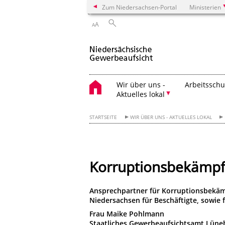
Zum Niedersachsen-Portal
Ministerien
A
A
Wir über uns -
Arbeitsschu
Aktuelles lokal
STARTSEITE
WIR ÜBER UNS - AKTUELLES LOKAL
Korruptionsbekämpf
Ansprechpartner für Korruptionsbekäm
Niedersachsen für Beschäftigte, sowie 
Frau Maike Pohlmann
Staatliches Gewerbeaufsichtsamt Lüne