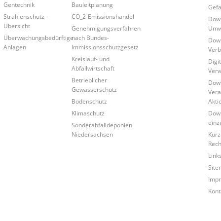
Gentechnik
Bauleitplanung
Gefa
Strahlenschutz -
CO_2-Emissionshandel
Down
Übersicht
Genehmigungsverfahren
Umwe
Überwachungsbedürftige
nach Bundes-
Down
Anlagen
Immissionsschutzgesetz
Verb
Kreislauf- und
Digi
Abfallwirtschaft
Verw
Betrieblicher
Down
Gewässerschutz
Vera
Bodenschutz
Akti
Klimaschutz
Down
einz
Sonderabfalldeponien
Niedersachsen
Kurz
Rech
Link
Site
Imp
Kont