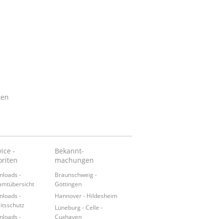
ken
ice -
Bekannt-
oriten
machungen
loads -
Braunschweig -
mtübersicht
Göttingen
loads -
Hannover - Hildesheim
itsschutz
Lüneburg - Celle -
loads -
Cuxhaven