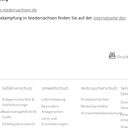
g.niedersachsen.de
bekämpfung in Niedersachsen finden Sie auf der
Internetseite des
Druc
Gefahrenschutz
Umweltschutz
Verbraucherschutz
Serv
Fav
Anlagensicherheit &
Luftreinhaltung
Produktsicherheit
Down
Störfallvorsorge
Besondere
Medizinprodukte
Gesa
ion
Explosionsgefährliche
Anlagenarten
Arzneimittelüberwachung
Down
Stoffe
Lärm und
Arbe
Gefahrguttransporte
Erschütterungen
Down