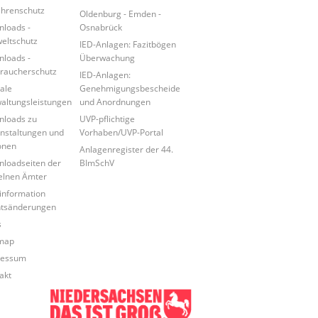
hrenschutz
Oldenburg - Emden -
loads -
Osnabrück
ltschutz
IED-Anlagen: Fazitbögen
loads -
Überwachung
raucherschutz
IED-Anlagen:
tale
Genehmigungsbescheide
altungsleistungen
und Anordnungen
loads zu
UVP-pflichtige
nstaltungen und
Vorhaben/UVP-Portal
onen
Anlagenregister der 44.
loadseiten der
BImSchV
elnen Ämter
information
tsänderungen
s
map
ressum
akt