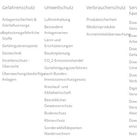
Gefahrenschutz
Umweltschutz
Verbraucherschutz
Serv
Fav
Anlagensicherheit &
Luftreinhaltung
Produktsicherheit
Down
Störfallvorsorge
Besondere
Medizinprodukte
Gesa
ion
Explosionsgefährliche
Anlagenarten
Arzneimittelüberwachung
Down
Stoffe
Lärm und
Arbe
Gefahrguttransporte
Erschütterungen
Down
Gentechnik
Bauleitplanung
Gefa
Strahlenschutz -
CO_2-Emissionshandel
Down
Übersicht
Genehmigungsverfahren
Umwe
Überwachungsbedürftige
nach Bundes-
Down
Anlagen
Immissionsschutzgesetz
Verb
Kreislauf- und
Digi
Abfallwirtschaft
Verw
Betrieblicher
Down
Gewässerschutz
Vera
Bodenschutz
Akti
Klimaschutz
Down
einz
Sonderabfalldeponien
Niedersachsen
Kurz