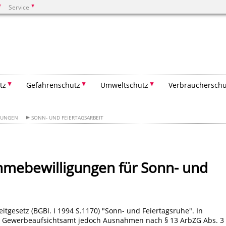
Service
Suchen
tz
Gefahrenschutz
Umweltschutz
Verbraucherschu
ELUNGEN
SONN- UND FEIERTAGSARBEIT
hmebewilligungen für Sonn- und
itgesetz (BGBl. I 1994 S.1170) "Sonn- und Feiertagsruhe". In
s Gewerbeaufsichtsamt jedoch Ausnahmen nach § 13 ArbZG Abs. 3