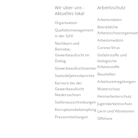
Wir über uns -
Arbeitsschutz
Aktuelles lokal
Arbeitsstätten
Organisation
Betriebliche
Qualitätsmanagement
Arbeitsschutzorganisat
in der GAV
Arbeitsmedizin
Nachbarn und
Corona-Virus
Betriebe;
Gewerbeaufsicht im
Gefahrstoffe und
Dialog
biologische
Arbeitsstoffe
Gewerbeaufsichtsämter
Baustellen
Statistik/Jahresberichte
Arbeitszeitregelungen
Karriere bei der
Gewerbeaufsicht
Mutterschutz
Niedersachsen
Heimarbeiterschutz
Stellenausschreibungen
Jugendarbeitsschutz
Korruptionsbekämpfung
Lärm und Vibrationen
Pressemitteilungen
Offshore