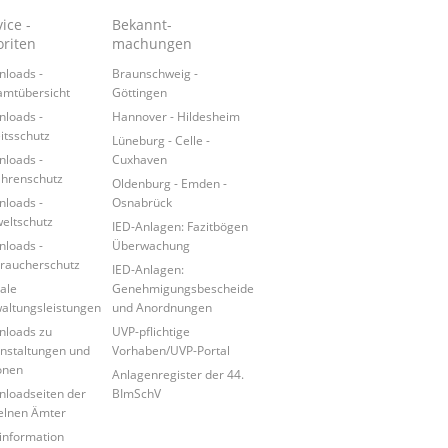
ice -
Bekannt-
oriten
machungen
loads -
Braunschweig -
mtübersicht
Göttingen
loads -
Hannover - Hildesheim
itsschutz
Lüneburg - Celle -
loads -
Cuxhaven
hrenschutz
Oldenburg - Emden -
loads -
Osnabrück
ltschutz
IED-Anlagen: Fazitbögen
loads -
Überwachung
raucherschutz
IED-Anlagen:
tale
Genehmigungsbescheide
altungsleistungen
und Anordnungen
loads zu
UVP-pflichtige
nstaltungen und
Vorhaben/UVP-Portal
onen
Anlagenregister der 44.
loadseiten der
BImSchV
elnen Ämter
information