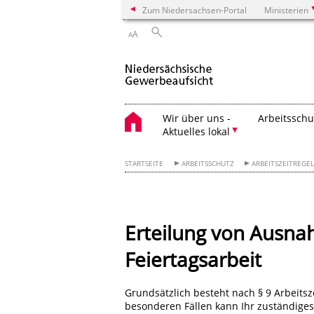
Zum Niedersachsen-Portal
Ministerien
A
A
Wir über uns -
Arbeitsschu
Aktuelles lokal
STARTSEITE
ARBEITSSCHUTZ
ARBEITSZEITREG
Erteilung von Ausna
Feiertagsarbeit
Grundsätzlich besteht nach § 9 Arbeitsze
besonderen Fällen kann Ihr zuständige