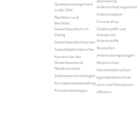
Betriebliche
Qualitätsmanagement
Arbeitsschutzorganisat
in der GAV
Arbeitsmedizin
Nachbarn und
Corona-Virus
Betriebe;
Gewerbeaufsicht im
Gefahrstoffe und
Dialog
biologische
Arbeitsstoffe
Gewerbeaufsichtsämter
Baustellen
Statistik/Jahresberichte
Arbeitszeitregelungen
Karriere bei der
Gewerbeaufsicht
Mutterschutz
Niedersachsen
Heimarbeiterschutz
Stellenausschreibungen
Jugendarbeitsschutz
Korruptionsbekämpfung
Lärm und Vibrationen
Pressemitteilungen
Offshore