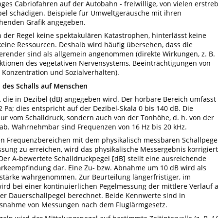
es Cabriofahren auf der Autobahn - freiwillige, von vielen erstre
bel schädigen. Beispiele für Umweltgeräusche mit ihren
ehenden Grafik angegeben.
 der Regel keine spektakulären Katastrophen, hinterlässt keine
keine Ressourcen. Deshalb wird häufig übersehen, dass die
erender sind als allgemein angenommen (direkte Wirkungen, z. B.
eaktionen des vegetativen Nervensystems, Beeinträchtigungen von
, Konzentration und Sozialverhalten).
des Schalls auf Menschen
e, die in Dezibel (dB) angegeben wird. Der hörbare Bereich umfasst
 Pa; dies entspricht auf der Dezibel-Skala 0 bis 140 dB. Die
r vom Schalldruck, sondern auch von der Tonhöhe, d. h. von der
ab. Wahrnehmbar sind Frequenzen von 16 Hz bis 20 kHz.
llen Frequenzbereichen mit dem physikalisch messbaren Schallpege
sung zu erreichen, wird das physikalische Messergebnis korrigiert
er A-bewertete Schalldruckpegel [dB] stellt eine ausreichende
ärkeempfindung dar. Eine Zu- bzw. Abnahme um 10 dB wird als
stärke wahrgenommen. Zur Beurteilung längerfristiger, im
rd bei einer kontinuierlichen Pegelmessung der mittlere Verlauf a
er Dauerschallpegel berechnet. Beide Kennwerte sind in
 Ausnahme von Messungen nach dem Fluglärmgesetz.