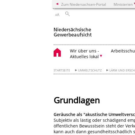
Zum Niedersachsen-Portal
Ministerien
A
A
Wir über uns -
Arbeitsschu
Aktuelles lokal
STARTSEITE
UMWELTSCHUTZ
LÄRM UND ERSC
Grundlagen
Geräusche als "akustische Umweltver
Subjektiv als lästig oder schädigend 
öffentlichen Bewusstsein steht der Verk
kann auch dann gesundheitsschädlich s