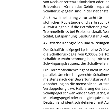
von Rockkonzerten/Diskotheken oder lang
Erlebnisse - können das Gehör irrepara
Schalldruckpegeln sind in der nebenst
Als Umweltbelastung verursacht Lärm in
stofflichen Rückstände und verbraucht 
Auswirkungen auf die Betroffenen gravi
Trommelfellriss bei Explosionsknall, R
Schlaf, Entspannung, Leistungsfähigkeit
Akustische Kenngrößen und Wirkungen 
Der Schall(druck)pegel Lp ist eine Größ
die Schalldruckpegel von 0,00002 bis 102
Schalldruckwahrnehmung hängt nicht nu
Schwingungsfrequenz der Schallwellen 
Die Hörempfindlichkeit geht nicht in a
parallel. Um eine hörgerechte Schallmes
meistens nach der Bewertungskurve A. D
Annäherung an die menschliche Lautst
Verdoppelung bzw. Halbierung der Laut
Schallpegel schwankender Geräusche, wi
Mittelungspegel oder energieäquivalent
Deutschland identisch definiert - mit