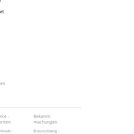
6
et
d
ken
ice -
Bekannt-
oriten
machungen
loads -
Braunschweig -