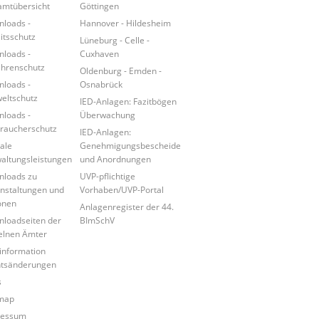
mtübersicht
Göttingen
loads -
Hannover - Hildesheim
itsschutz
Lüneburg - Celle -
loads -
Cuxhaven
hrenschutz
Oldenburg - Emden -
loads -
Osnabrück
ltschutz
IED-Anlagen: Fazitbögen
loads -
Überwachung
raucherschutz
IED-Anlagen:
tale
Genehmigungsbescheide
altungsleistungen
und Anordnungen
loads zu
UVP-pflichtige
nstaltungen und
Vorhaben/UVP-Portal
onen
Anlagenregister der 44.
loadseiten der
BImSchV
elnen Ämter
information
tsänderungen
s
map
ressum