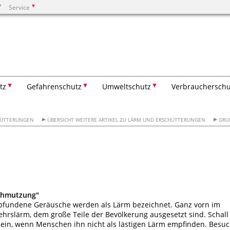
Service
Suchen
tz
Gefahrenschutz
Umweltschutz
Verbraucherschu
HÜTTERUNGEN
ÜBERSICHT WEITERE ARTIKEL ZU LÄRM UND ERSCHÜTTERUNGEN
GRU
schmutzung"
empfundene Geräusche werden als Lärm bezeichnet. Ganz vorn im
ehrslärm, dem große Teile der Bevölkerung ausgesetzt sind. Schall
ein, wenn Menschen ihn nicht als lästigen Lärm empfinden. Besu