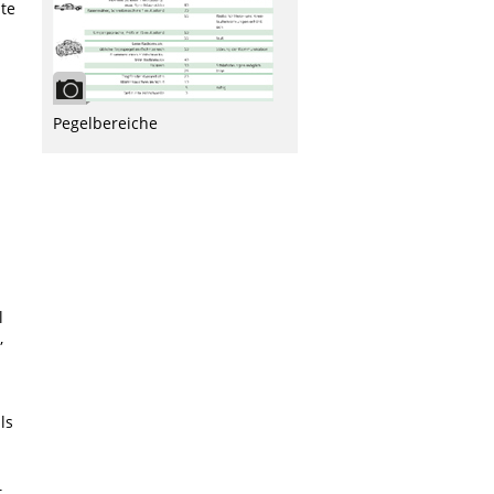
bte
Pegelbereiche
l
,
ls