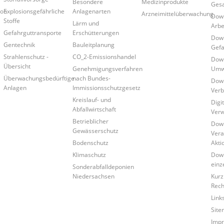
Besondere
Medizinprodukte
Gesa
ion
Explosionsgefährliche
Anlagenarten
Arzneimittelüberwachung
Down
Stoffe
Lärm und
Arbe
Gefahrguttransporte
Erschütterungen
Down
Gentechnik
Bauleitplanung
Gefa
Strahlenschutz -
CO_2-Emissionshandel
Down
Übersicht
Genehmigungsverfahren
Umwe
Überwachungsbedürftige
nach Bundes-
Down
Anlagen
Immissionsschutzgesetz
Verb
Kreislauf- und
Digi
Abfallwirtschaft
Verw
Betrieblicher
Down
Gewässerschutz
Vera
Bodenschutz
Akti
Klimaschutz
Down
einz
Sonderabfalldeponien
Niedersachsen
Kurz
Rech
Link
Site
Imp