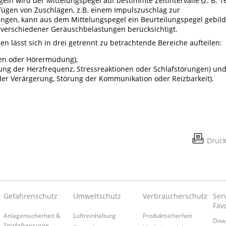
ln wird der Mittelungspegel auf bestimmte Zeitintervalle (z. B. 1
ügen von Zuschlägen, z.B. einem Impulszuschlag zur
ngen, kann aus dem Mittelungspegel ein Beurteilungspegel gebild
 verschiedener Geräuschbelastungen berücksichtigt.
 lässt sich in drei getrennt zu betrachtende Bereiche aufteilen:
en oder Hörermüdung),
rung der Herzfrequenz, Stressreaktionen oder Schlafstörungen) un
der Verärgerung, Störung der Kommunikation oder Reizbarkeit).
Druc
Gefahrenschutz
Umweltschutz
Verbraucherschutz
Serv
Fav
Anlagensicherheit &
Luftreinhaltung
Produktsicherheit
Down
Störfallvorsorge