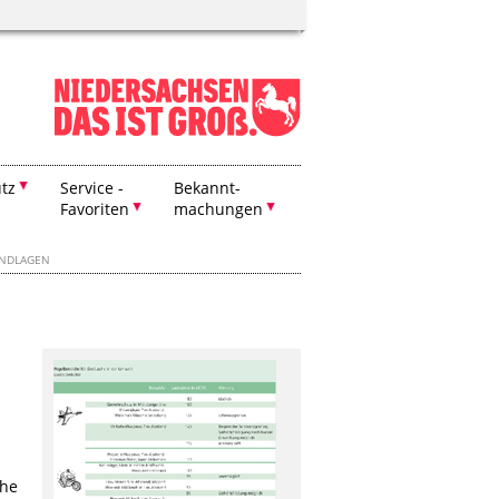
tz
Service -
Bekannt-
Favoriten
machungen
NDLAGEN
che