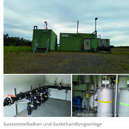
Bildrechte
:
GAA Hildesheim, ZU
Gassammelbalken und Gasbehandlungsanlage