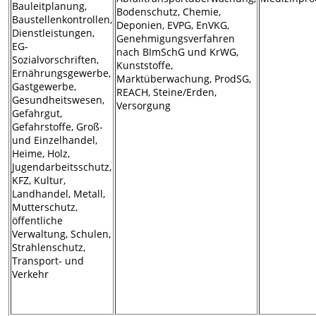
Bauleitplanung,
Bodenschutz, Chemie,
Baustellenkontrollen,
Deponien, EVPG, EnVKG,
Dienstleistungen,
Genehmigungsverfahren
EG-
nach BImSchG und KrWG,
Sozialvorschriften,
Kunststoffe,
Ernährungsgewerbe,
Marktüberwachung, ProdSG,
Gastgewerbe,
REACH, Steine/Erden,
Gesundheitswesen,
Versorgung
Gefahrgut,
Gefahrstoffe, Groß-
und Einzelhandel,
Heime, Holz,
Jugendarbeitsschutz,
KFZ, Kultur,
Landhandel, Metall,
Mutterschutz,
öffentliche
Verwaltung, Schulen,
Strahlenschutz,
Transport- und
Verkehr