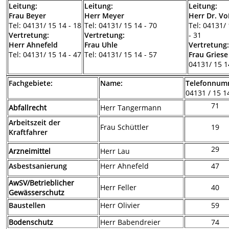
Leitung:
Leitung:
Leitung:
Frau Beyer
Herr Meyer
Herr Dr. V
Tel: 04131/ 15 14 - 18
Tel: 04131/ 15 14 - 70
Tel: 04131/
Vertretung:
Vertretung:
- 31
Herr Ahnefeld
Frau Uhle
Vertretung
Tel: 04131/ 15 14 - 47
Tel: 04131/ 15 14 - 57
Frau Griese
04131/ 15 1
Fachgebiete:
Name:
Telefonnum
04131 / 15 1
71
Abfallrecht
Herr Tangermann
Arbeitszeit der
Frau Schüttler
19
Kraftfahrer
29
Arzneimittel
Herr Lau
Asbestsanierung
Herr Ahnefeld
47
AwSV/Betrieblicher
Herr Feller
40
Gewässerschutz
Baustellen
Herr Olivier
59
Bodenschutz
Herr Babendreier
74