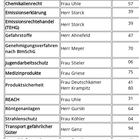
Chemikalienrecht
Frau Uhle
57
39
Emissionserklärung
Herr Storck
Emissionsrechtehandel
39
Herr Storck
(TEHG)
Gefahrstoffe
Herr Ahnefeld
47
Genehmigungsverfahren
Herr Meyer
70
nach BImSchG
06
Jugendarbeitsschutz
Frau Stieler
75
Medizinprodukte
Frau Griese
Frau Deutschkämer
41
Produktsicherheit
Herr Krampitz
80
31
REACH
Frau Uhle
Röntgenanlagen
Herr Gurski
64
Strahlenschutz
Frau Köhler
04
Transport gefährlicher
94
Herr Genz
Güter