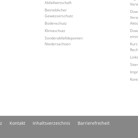
Abfallwirtschaft
Verw
Betrieblicher
Down
Gewässerschutz
Vera
Bodenschutz
Akti
Klimaschutz
Down
einz
Sonderabfalldeponien
Niedersachsen
Kurz
Rech
Link
Site
Imp
Kont
z
Kontakt
Inhaltsverzeichnis
Barrierefreiheit