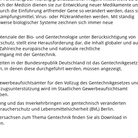
eich der Medizin dienen sie zur Entwicklung neuer Medikamente u
rch die Einführung artfremder Gene so verändert werden, dass s
ämpfungsmittel, Virus- oder Pilzkrankheiten werden. Mit ständig
weise biologischer Systeme zeichnen sich immer neue
tenziale der Bio- und Gentechnologie unter Berücksichtigung von
chutz, stellt eine Herausforderung dar, die Inhalt globaler und a
 Zahlreiche europäische und nationale rechtliche
gang mit der Gentechnik.
iten in der Bundesrepublik Deutschland ist das Gentechnikgesetz
n, in denen diese durchgeführt werden, müssen angezeigt,
Gewerbeaufsichtsämter für den Vollzug des Gentechnikgesetzes un
llzugsunterstützung wird im Staatlichen Gewerbeaufsichtsamt
ben.
ung und das Inverkehrbringen von gentechnisch veränderten
aucherschutz und Lebensmittelsicherheit (BVL) Berlin.
ersachsen zum Thema Gentechnik finden Sie als Download in
en.