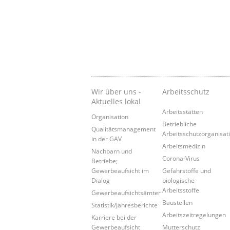
Wir über uns -
Arbeitsschutz
Aktuelles lokal
Arbeitsstätten
Organisation
Betriebliche
Qualitätsmanagement
Arbeitsschutzorganisat
in der GAV
Arbeitsmedizin
Nachbarn und
Corona-Virus
Betriebe;
Gewerbeaufsicht im
Gefahrstoffe und
Dialog
biologische
Arbeitsstoffe
Gewerbeaufsichtsämter
Baustellen
Statistik/Jahresberichte
Arbeitszeitregelungen
Karriere bei der
Gewerbeaufsicht
Mutterschutz