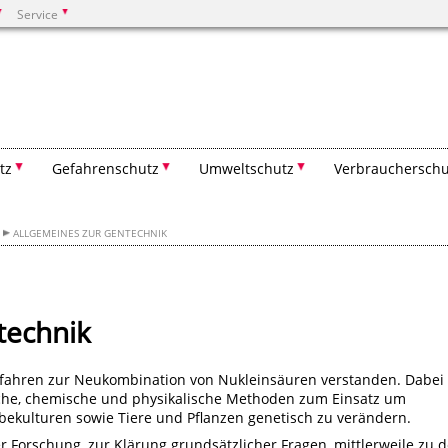
Service
Suchen
tz
Gefahrenschutz
Umweltschutz
Verbraucherschu
ALLGEMEINES ZUR GENTECHNIK
technik
fahren zur Neukombination von Nukleinsäuren verstanden. Dabei
che, chemische und physikalische Methoden zum Einsatz um
bekulturen sowie Tiere und Pflanzen genetisch zu verändern.
Forschung, zur Klärung grundsätzlicher Fragen, mittlerweile zu 