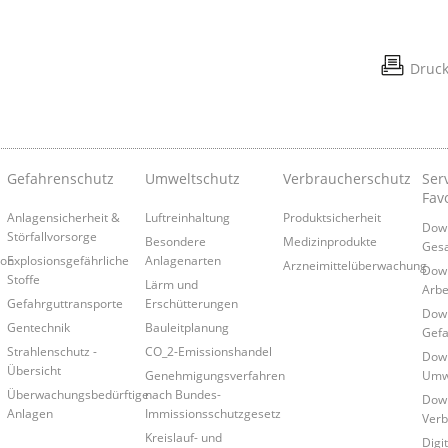
Druc
Gefahrenschutz
Umweltschutz
Verbraucherschutz
Serv
Fav
Anlagensicherheit &
Luftreinhaltung
Produktsicherheit
Down
Störfallvorsorge
Besondere
Medizinprodukte
Gesa
ion
Explosionsgefährliche
Anlagenarten
Arzneimittelüberwachung
Down
Stoffe
Lärm und
Arbe
Gefahrguttransporte
Erschütterungen
Down
Gentechnik
Bauleitplanung
Gefa
Strahlenschutz -
CO_2-Emissionshandel
Down
Übersicht
Genehmigungsverfahren
Umwe
Überwachungsbedürftige
nach Bundes-
Down
Anlagen
Immissionsschutzgesetz
Verb
Kreislauf- und
Digi