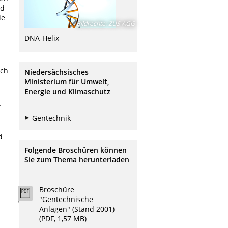
nd
ie
Bildrechte
:
ZUS AGG
DNA-Helix
uch
Niedersächsisches
Ministerium für Umwelt,
Energie und Klimaschutz
.
Gentechnik
d
Folgende Broschüren können
Sie zum Thema herunterladen
Broschüre
"Gentechnische
Anlagen" (Stand 2001)
(PDF, 1,57 MB)