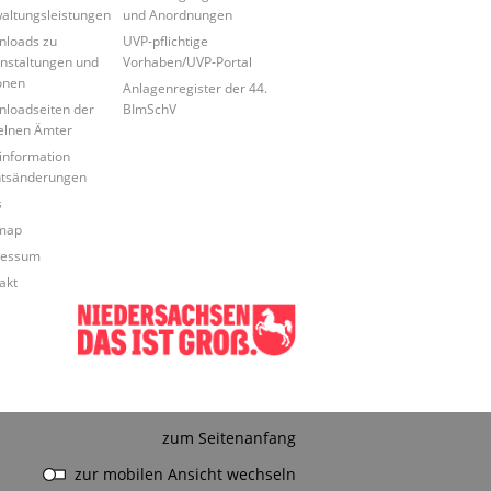
altungsleistungen
und Anordnungen
loads zu
UVP-pflichtige
nstaltungen und
Vorhaben/UVP-Portal
onen
Anlagenregister der 44.
loadseiten der
BImSchV
elnen Ämter
information
tsänderungen
s
map
ressum
akt
zum Seitenanfang
zur mobilen Ansicht wechseln