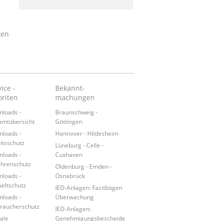
ken
ice -
Bekannt-
oriten
machungen
loads -
Braunschweig -
mtübersicht
Göttingen
loads -
Hannover - Hildesheim
itsschutz
Lüneburg - Celle -
loads -
Cuxhaven
hrenschutz
Oldenburg - Emden -
loads -
Osnabrück
ltschutz
IED-Anlagen: Fazitbögen
loads -
Überwachung
raucherschutz
IED-Anlagen:
tale
Genehmigungsbescheide