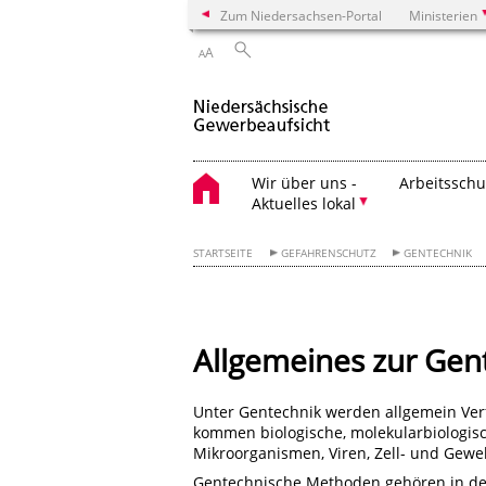
Zum Niedersachsen-Portal
Ministerien
A
A
Wir über uns -
Arbeitsschu
Aktuelles lokal
STARTSEITE
GEFAHRENSCHUTZ
GENTECHNIK
Allgemeines zur Gen
Unter Gentechnik werden allgemein Ver
kommen biologische, molekularbiologis
Mikroorganismen, Viren, Zell- und Gewe
Gentechnische Methoden gehören in der 